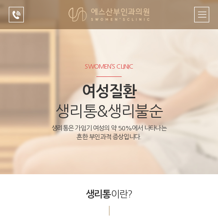
병원안내
여성질환
여성검진
임신 · 피
의료진
생리통&
정기검진
임
SWOMEN’S CLINIC
소개
생리불순
웨딩/산
임신진단
여성질환
오시는
부정출혈
전검진
길/진료시
피임방법
생리통&생리불순
간
질염/방
자궁경부
광염/골반
암검진/백
생리통은 가임기 여성의 약 50%에서 나타나는
병원 둘
염
신
흔한 부인과적 증상입니다.
러보기
자궁/난
성병검진
공지사항
소 질환
의학정보
자궁내막
용종(폴립)
이란?
생리통
폐경/조
기폐경