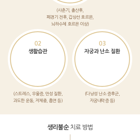
(사춘기, 출산후,
폐경기 전후, 갑상선 호르몬,
뇌하수체 호르몬 이상)
02
03
생활습관
자궁과 난소 질환
(스트레스, 우울증, 만성 질환,
(다낭성 난소 증후군,
과도한 운동, 저체중, 흡연 등)
자궁내막증 등)
치료 방법
생리불순