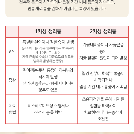
전부터 통증이 시작되거나 월경 기간 내내 통증이 지속되고,
진통제로 통증 완화가 어렵다는 특징이 있습니다.
1차성 생리통
2차성 생리통
특별한 원인이나 질환 없이 발생
자궁내막증이나 자궁근종
(난소의 배란 작용에 관여하는 호르몬이
원인
등의
체내에서 분비되어
자궁 근육을 수축해 자궁으로의 혈류를
자궁 질환이 원인이 되어 발생
방해해 발생하는 통증)
쥐어짜는 듯한 통증이 하복부와
월경 전부터 하복부 통증이
하지에 발생
증상
시작되거나
생리전 증후군과 함께 나타나는
월경 기간 내내 통증이 지속됨
경우도 있음
초음파검진을 통해 내재된
치료
비스테로이드성 소염제나
질환을 파악하여
방법
진경제 등을 처방
치료하면 대부분 증상이
호전됨