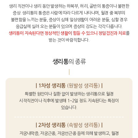
생리 직전이나 생리 동안 발생하는 하복부, 허리, 골반의 통증이나 불편한
증상.
생리통의 통증은 사람에 따라 다르게 나타나며,
월경 중 복부의
여성성형
불편함을 느끼는 분들, 증상이 심해 일상생활이 어려운 분들,
심할 경우
응급실에 실려 오는 분들이 있으며 증상의 강도는 각각 다릅니다.
소음순성
생리통이 지속된다면 정상적인 생활이 힘들 수 있으니
정밀검진과 치료
를
형
받는 것이 바람직합니다.
의 종류
생리통
| 1차성 생리통
(원발성 생리통)
|
특별한 원인이나 질환 없이 발생하는 생리통으로
월경
시작직전이나 직후에 발생해
1~2일 정도 지속된다는 특징이
있습니다.
| 2차성 생리통
(속발성 생리통)
|
자궁내막증, 자궁근종, 자궁선근종 등에 의해 발생하고,
월경